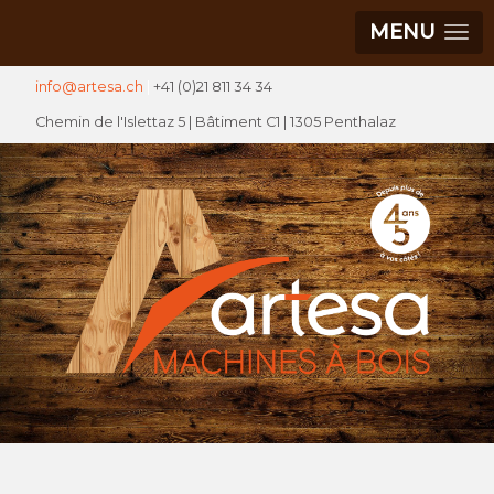
MENU
info@artesa.ch
|
+41 (0)21 811 34 34
Chemin de l'Islettaz 5 |
Bâtiment C1
| 1305 Penthalaz