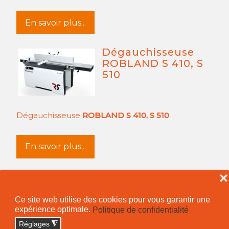
En savoir plus...
Dégauchisseuse
ROBLAND S 410, S
510
Dégauchisseuse
ROBLAND S 410, S 510
En savoir plus...
❌
Ce site web utilise des cookies pour vous garantir une
expérience optimale.
Politique de confidentialité
Confidentialité
Réglages
◮