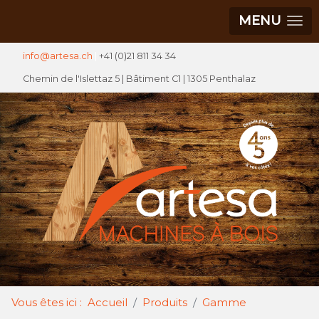
MENU
info@artesa.ch
|
+41 (0)21 811 34 34
Chemin de l'Islettaz 5 |
Bâtiment C1
| 1305 Penthalaz
Vous êtes ici :
Accueil
Produits
Gamme