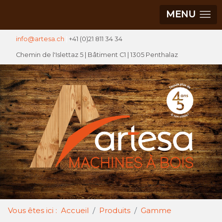
MENU
info@artesa.ch
|
+41 (0)21 811 34 34
Chemin de l'Islettaz 5 |
Bâtiment C1
| 1305 Penthalaz
Vous êtes ici :
Accueil
Produits
Gamme