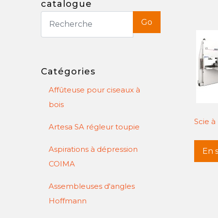
catalogue
Go
Catégories
Affûteuse pour ciseaux à
bois
Scie à
Artesa SA régleur toupie
Aspirations à dépression
En s
COIMA
Assembleuses d'angles
Hoffmann