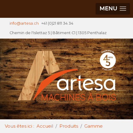
MENU
info@artesa.ch
|
+41 (0)21 811 34 34
Chemin de l'Islettaz 5 |
Bâtiment C1
| 1305 Penthalaz
Vous êtes ici :
Accueil
Produits
Gamme