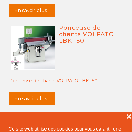
En savoir plus...
Ponceuse de
chants VOLPATO
LBK 150
Ponceuse de chants VOLPATO LBK 150
En savoir plus...
❌
Ce site web utilise des cookies pour vous garantir une