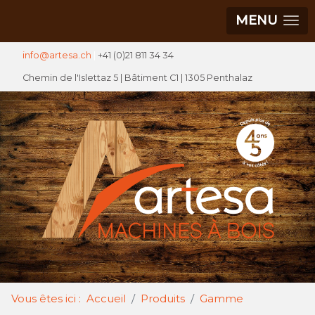
MENU
info@artesa.ch
|
+41 (0)21 811 34 34
Chemin de l'Islettaz 5 |
Bâtiment C1
| 1305 Penthalaz
Vous êtes ici :
Accueil
Produits
Gamme