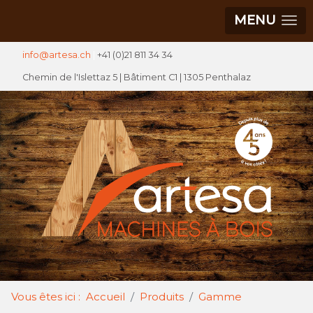
MENU
info@artesa.ch
|
+41 (0)21 811 34 34
Chemin de l'Islettaz 5 |
Bâtiment C1
| 1305 Penthalaz
Vous êtes ici :
Accueil
Produits
Gamme