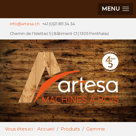
MENU
info@artesa.ch
|
+41 (0)21 811 34 34
Chemin de l'Islettaz 5 |
Bâtiment C1
| 1305 Penthalaz
Vous êtes ici :
Accueil
Produits
Gamme