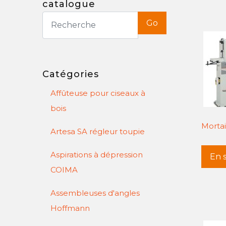
catalogue
Go
Catégories
Affûteuse pour ciseaux à
bois
Morta
Artesa SA régleur toupie
Aspirations à dépression
En s
COIMA
Assembleuses d'angles
Hoffmann