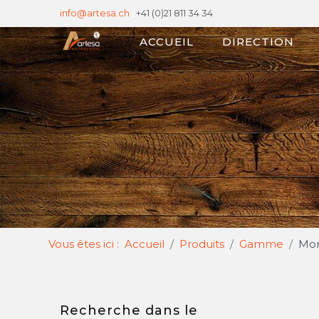
info@artesa.ch
|
+41 (0)21 811 34 34
ACCUEIL
DIRECTION
Vous êtes ici :
Accueil
Produits
Gamme
Mor
Recherche dans le