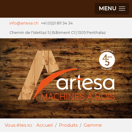
MENU
info@artesa.ch
|
+41 (0)21 811 34 34
Chemin de l'Islettaz 5 |
Bâtiment C1
| 1305 Penthalaz
Vous êtes ici :
Accueil
Produits
Gamme