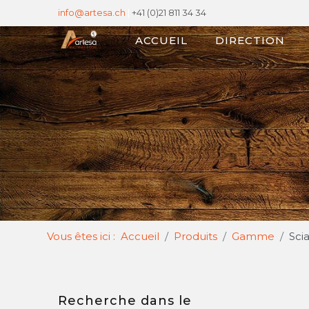
info@artesa.ch
|
+41 (0)21 811 34 34
ACCUEIL
DIRECTION
Vous êtes ici :
Accueil
Produits
Gamme
Sci
Recherche dans le