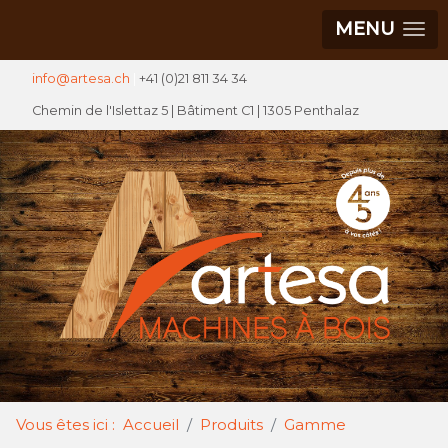
MENU
info@artesa.ch
|
+41 (0)21 811 34 34
Chemin de l'Islettaz 5 |
Bâtiment C1
| 1305 Penthalaz
Vous êtes ici :
Accueil
Produits
Gamme