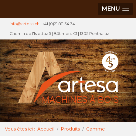
MENU
info@artesa.ch
|
+41 (0)21 811 34 34
Chemin de l'Islettaz 5 |
Bâtiment C1
| 1305 Penthalaz
Vous êtes ici :
Accueil
Produits
Gamme