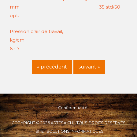
mm 35 std/50
opt.
Pression d’air de travail,
kg/cm
6 - 7
« précédent
suivant »
Confidentialité
COPYRIGHT © 2026 ARTESA.CH - TOUS DROITS RÉSERVÉS
| SITE :
SOLUTIONS INFORMATIQUES