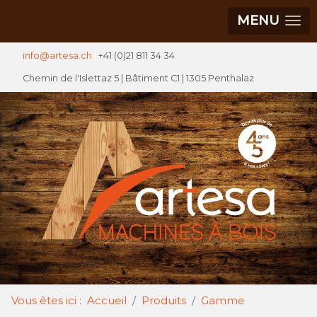
MENU
info@artesa.ch
|
+41 (0)21 811 34 34
Chemin de l'Islettaz 5 |
Bâtiment C1
| 1305 Penthalaz
Vous êtes ici :
Accueil
Produits
Gamme