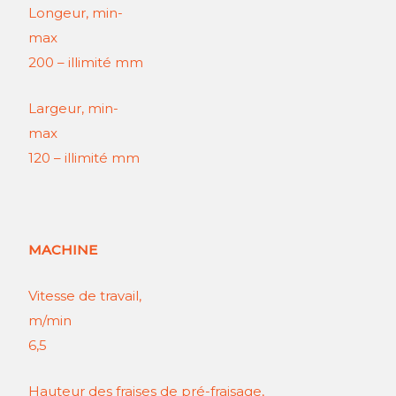
Longeur, min-
max
200 – illimité mm
Largeur, min-
max
120 – illimité mm
MACHINE
Vitesse de travail,
m/mi
6,5
Hauteur des fraises de pré-fraisage,