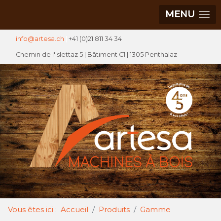
MENU
info@artesa.ch
|
+41 (0)21 811 34 34
Chemin de l'Islettaz 5 |
Bâtiment C1
| 1305 Penthalaz
Vous êtes ici :
Accueil
Produits
Gamme