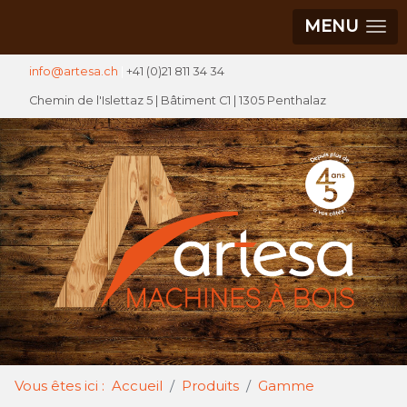
MENU
info@artesa.ch
|
+41 (0)21 811 34 34
Chemin de l'Islettaz 5 |
Bâtiment C1
| 1305 Penthalaz
Vous êtes ici :
Accueil
Produits
Gamme