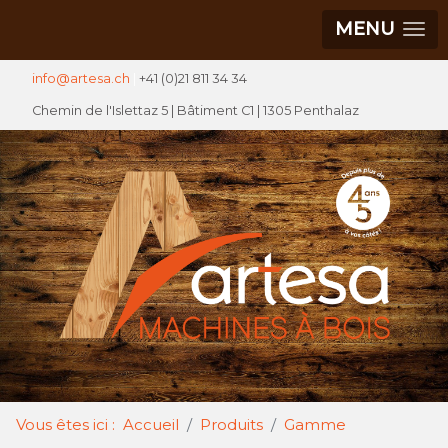
MENU
info@artesa.ch
|
+41 (0)21 811 34 34
Chemin de l'Islettaz 5 |
Bâtiment C1
| 1305 Penthalaz
Vous êtes ici :
Accueil
Produits
Gamme