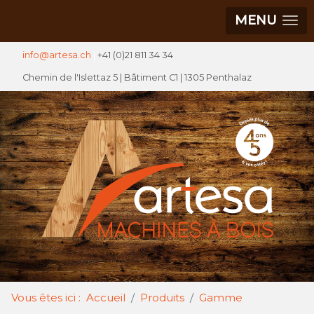
MENU
info@artesa.ch
|
+41 (0)21 811 34 34
Chemin de l'Islettaz 5 |
Bâtiment C1
| 1305 Penthalaz
Vous êtes ici :
Accueil
Produits
Gamme