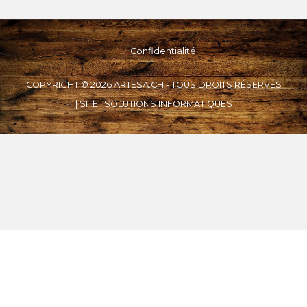
Développement de la bande
Confidentialité
Dimensions de la table
COPYRIGHT © 2026 ARTESA.CH - TOUS DROITS RÉSERVÉS
Dimensions de la table pour ponçage pièces courbes 
| SITE :
SOLUTIONS INFORMATIQUES
Poids