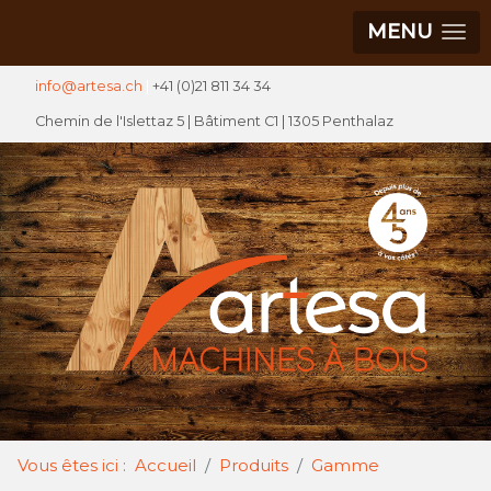
MENU
info@artesa.ch
|
+41 (0)21 811 34 34
Chemin de l'Islettaz 5 |
Bâtiment C1
| 1305 Penthalaz
Vous êtes ici :
Accueil
Produits
Gamme